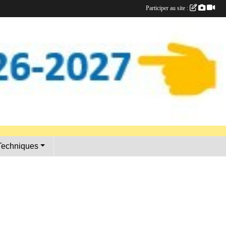
Participer au site :
•
•
•
Techniques