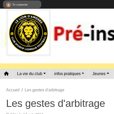
Panneau de gestion des cookies
Se connecter
•
•
La vie du club
infos pratiques
Jeunes
Accueil
Les gestes d'arbitrage
Les gestes d'arbitrage