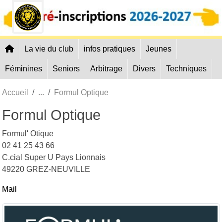
Panneau de gestion des cookies
La vie du club
infos pratiques
Jeunes
Féminines
Seniors
Arbitrage
Divers
Techniques
Accueil
Formul Optique
Formul Optique
Formul' Otique
02 41 25 43 66
C.cial Super U Pays Lionnais
49220 GREZ-NEUVILLE
Mail